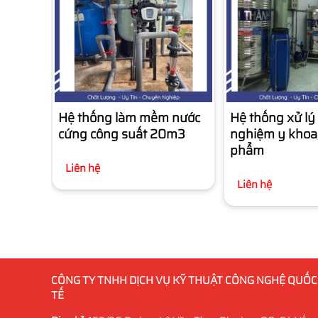
Hệ thống làm mềm nước
Hệ thống xử lý
cứng công suất 20m3
nghiệm y khoa
phẩm
Liên hệ
Liên hệ
CÔNG TY TNHH DỊCH VỤ KỸ THUẬT CÔNG NGHỆ QUỐC
TẾ