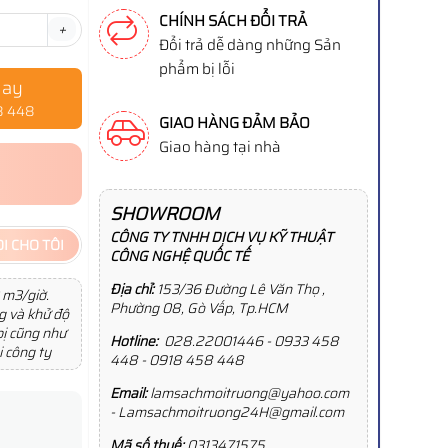
CHÍNH SÁCH ĐỔI TRẢ
+
Đổi trả dễ dàng những Sản
phẩm bị lỗi
gay
8 448
GIAO HÀNG ĐẢM BẢO
Giao hàng tại nhà
SHOWROOM
CÔNG TY TNHH DỊCH VỤ KỸ THUẬT
I CHO TÔI
CÔNG NGHỆ QUỐC TẾ
Địa chỉ:
153/36 Đường Lê Văn Thọ ,
 m3/giờ.
Phường 08, Gò Vấp, Tp.HCM
g và khử độ
bị cũng như
Hotline:
028.22001446 - 0933 458
i công ty
448 - 0918 458 448
Email:
lamsachmoitruong@yahoo.com
- Lamsachmoitruong24H@gmail.com
Mã số thuế:
0313471575