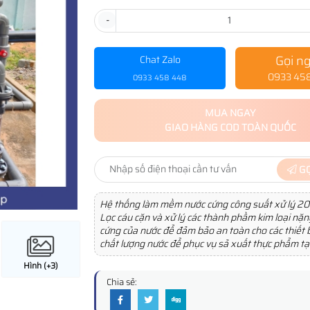
-
Gọi n
Chat Zalo
0933 45
0933 458 448
MUA NGAY
GIAO HÀNG COD TOÀN QUỐC
GỌ
Hệ thống làm mềm nước cứng công suất xử lý 20
Lọc cáu cặn và xử lý các thành phầm kim loại nặn
cứng của nước để đảm bảo an toàn cho các thiết 
chất lượng nước để phục vụ sả xuất thực phẩm tạ
Hình (+3)
Chia sẻ: