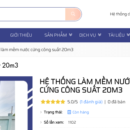
Hệ thống c
GIỚI THIỆU
SẢN PHẨM
DỊCH VỤ
TÀI LIỆU
 làm mềm nước cứng công suất 20m3
t 20m3
HỆ THỐNG LÀM MỀM NƯỚ
CỨNG CÔNG SUẤT 20M3
5.0/5
(1 đánh giá)
|
0 đã bán
Trạng thái:
Còn hàng
Số lần xem:
1102