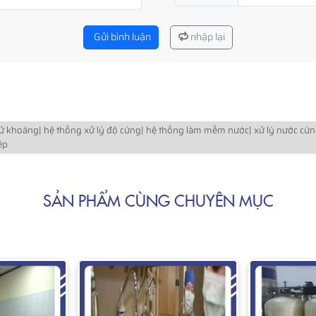
Gửi bình luận
nhập lại
khoáng| hệ thống xử lý độ cứng| hệ thống làm mềm nước| xử lý nước cứng
ệp
SẢN PHẨM CÙNG CHUYÊN MỤC