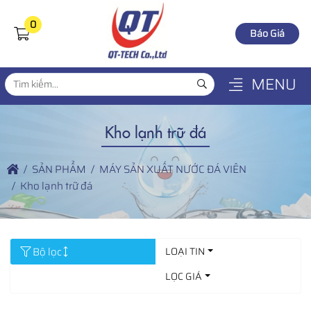
0
Báo Giá
MENU
Kho lạnh trữ đá
SẢN PHẨM
MÁY SẢN XUẤT NƯỚC ĐÁ VIÊN
Kho lạnh trữ đá
Bộ lọc
LOẠI TIN
LỌC GIÁ