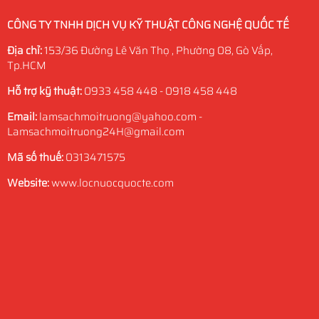
CÔNG TY TNHH DỊCH VỤ KỸ THUẬT CÔNG NGHỆ QUỐC TẾ
Địa chỉ:
153/36 Đường Lê Văn Thọ , Phường 08, Gò Vấp,
Tp.HCM
Hỗ trợ kỹ thuật:
0933 458 448 - 0918 458 448
Email:
lamsachmoitruong@yahoo.com -
Lamsachmoitruong24H@gmail.com
Mã số thuế:
0313471575
Website:
www.locnuocquocte.com