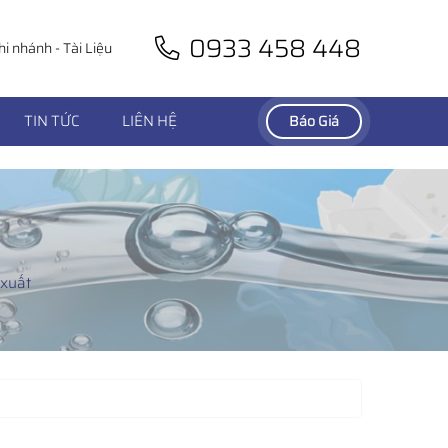
0933 458 448
hi nhánh
-
Tài Liệu
TIN TỨC
LIÊN HỆ
Báo Giá
 xuất