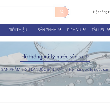
Hệ thống c
GIỚI THIỆU
SẢN PHẨM
DỊCH VỤ
TÀI LIỆU
Hệ thống xử lý nước sản xuất
SẢN PHẨM
XỬ LÝ NƯỚC SẢN XUẤT
Hệ thống xử lý nước sản