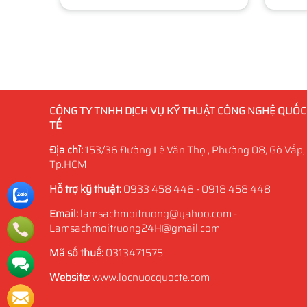
CÔNG TY TNHH DỊCH VỤ KỸ THUẬT CÔNG NGHỆ QUỐC
TẾ
Địa chỉ:
153/36 Đường Lê Văn Thọ , Phường 08, Gò Vấp,
Tp.HCM
Hỗ trợ kỹ thuật:
0933 458 448 - 0918 458 448
Email:
lamsachmoitruong@yahoo.com -
Lamsachmoitruong24H@gmail.com
Mã số thuế:
0313471575
Website:
www.locnuocquocte.com