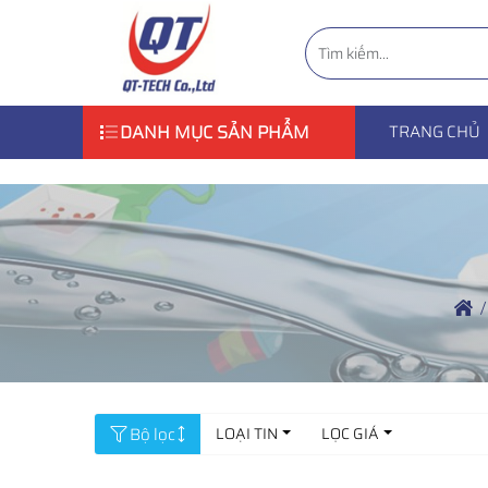
DANH MỤC SẢN PHẨM
TRANG CHỦ
Bộ lọc
LOẠI TIN
LỌC GIÁ