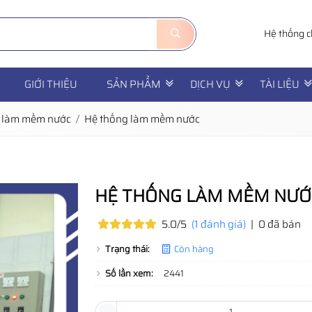
Hệ thống c
GIỚI THIỆU
SẢN PHẨM
DỊCH VỤ
TÀI LIỆU
 làm mềm nước
Hệ thống làm mềm nước
HỆ THỐNG LÀM MỀM NƯỚ
5.0/5
(1 đánh giá)
|
0 đã bán
Trạng thái:
Còn hàng
Số lần xem:
2441