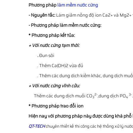
Phương pháp
làm mềm nước cứng
- Nguyên tắc:
Làm giảm nồng độ ion Ca2+ và Mg2+ 
- Phương pháp làm mềm nước cứng:
* Phương pháp kết tủa:
+ Với nước cứng tạm thời:
.
Đun sôi
. Thêm Ca(OH)2 vừa đủ
. Thêm các dung dịch kiềm khác, dung dịch muố
+ Với nước cứng vĩnh cửu:
2-
3-
Thêm các dung dịch muối CO
,dung dịch PO
.
3
4
* Phương pháp trao đổi ion
Hiện nay với phương pháp này được dùng khá phổ biến
QT-TECH
chuyên thiết kế thi công các hệ thống xử lý nướ