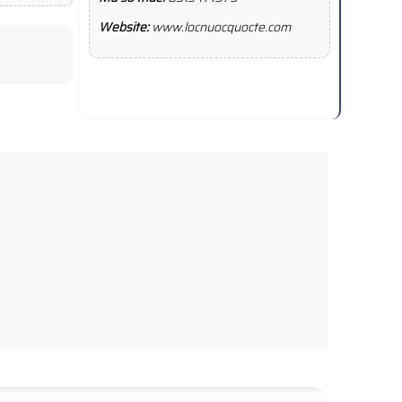
Website:
www.locnuocquocte.com