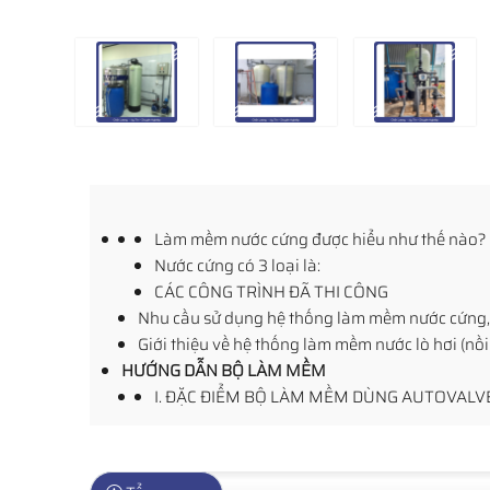
Làm mềm nước cứng được hiểu như thế nào? 
Nước cứng có 3 loại là:
CÁC CÔNG TRÌNH ĐÃ THI CÔNG
Nhu cầu sử dụng hệ thống làm mềm nước cứng, 
Giới thiệu về hệ thống làm mềm nước lò hơi (nồi
HƯỚNG DẪN BỘ LÀM MỀM
I. ĐẶC ĐIỂM BỘ LÀM MỀM DÙNG AUTOVALVE