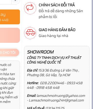
+
CHÍNH SÁCH ĐỔI TRẢ
Đổi trả dễ dàng những Sản
gay
phẩm bị lỗi
8 448
GIAO HÀNG ĐẢM BẢO
Giao hàng tại nhà
SHOWROOM
I CHO TÔI
CÔNG TY TNHH DỊCH VỤ KỸ THUẬT
CÔNG NGHỆ QUỐC TẾ
 nước có
h vận
Địa chỉ:
153/36 Đường Lê Văn Thọ ,
ên hòa tan
Phường 08, Gò Vấp, Tp.HCM
chông chứa
Hotline:
028.22001446 - 0933 458
a nước cứng:
448 - 0918 458 448
g khi giặt
g khi đun
Email:
lamsachmoitruong@yahoo.com
guy hiểm với
- Lamsachmoitruong24H@gmail.com
làm mềm
Mã số thuế:
0313471575