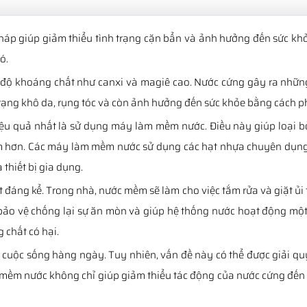
 giúp giảm thiểu tình trạng cặn bẩn và ảnh hưởng đến sức khỏe 
ó.
g độ khoáng chất như canxi và magiê cao. Nước cứng gây ra nhữn
trạng khô da, rụng tóc và còn ảnh hưởng đến sức khỏe bằng cách ph
iệu quả nhất là sử dụng máy làm mềm nước. Điều này giúp loại 
 hơn. Các máy làm mềm nước sử dụng các hạt nhựa chuyên dụng đ
thiết bị gia dụng.
đáng kể. Trong nhà, nước mềm sẽ làm cho việc tắm rửa và giặt ủi t
bảo vệ chống lại sự ăn mòn và giúp hệ thống nước hoạt động một
 chất có hại.
g cuộc sống hàng ngày. Tuy nhiên, vấn đề này có thể được giải qu
ềm nước không chỉ giúp giảm thiểu tác động của nước cứng đến 