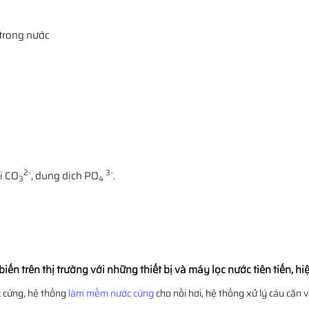
trong nước
2-
3-
i CO
, dung dịch PO
.
3
4
 trên thị trường với những thiết bị và máy lọc nước tiên tiến, hiệ
c cứng, hệ thống
làm mềm nước cứng
cho nồi hơi, hệ thống xử lý cáu cặn