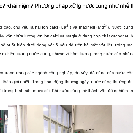
ào? Khái niệm? Phương pháp xử lý nước cứng như nhế 
2+
2+
g cao, chủ yếu là hai ion calci (Ca
) và magnesi (Mg
).
Nước cứng
á này vốn chứa lượng lớn ion calci và magie ở dạng hợp chất cacbonat, 
 sẽ xuất hiện dưới dạng vết ố nâu đỏ trên bề mặt vật liệu tráng m
gây ra hiện tượng nước cứng, nhưng vì hàm lượng trong nước của nhữ
m trọng trong các ngành công nghiệp; do vậy, độ cứng của nước cô
i, tháp giải nhiệt. Trong hoạt động thường ngày, nước cứng thường đ
ôi trong bình nấu nước sôi. Khi nước cứng trở thành vấn đề nghiêm 