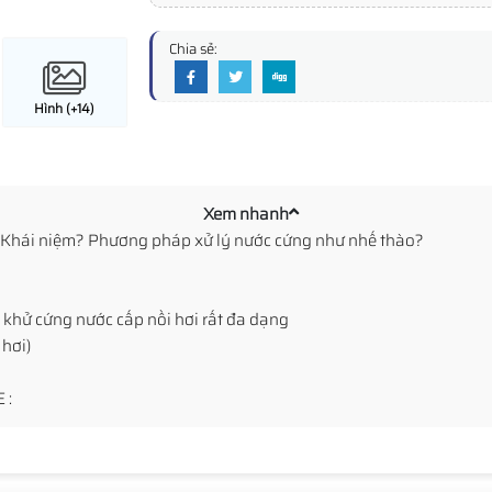
Chia sẻ:
Hình (+14)
Xem nhanh
Khái niệm? Phương pháp xử lý nước cứng như nhế thào?
khử cứng nước cấp nồi hơi rất đa dạng
 hơi)
 :