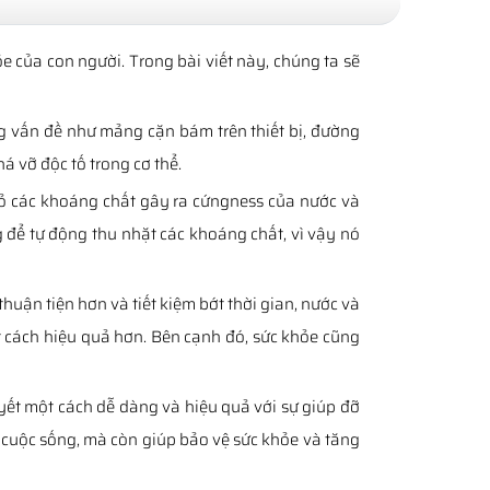
của con người. Trong bài viết này, chúng ta sẽ
g vấn đề như mảng cặn bám trên thiết bị, đường
á vỡ độc tố trong cơ thể.
bỏ các khoáng chất gây ra cứngness của nước và
ể tự động thu nhặt các khoáng chất, vì vậy nó
huận tiện hơn và tiết kiệm bớt thời gian, nước và
 cách hiệu quả hơn. Bên cạnh đó, sức khỏe cũng
yết một cách dễ dàng và hiệu quả với sự giúp đỡ
cuộc sống, mà còn giúp bảo vệ sức khỏe và tăng