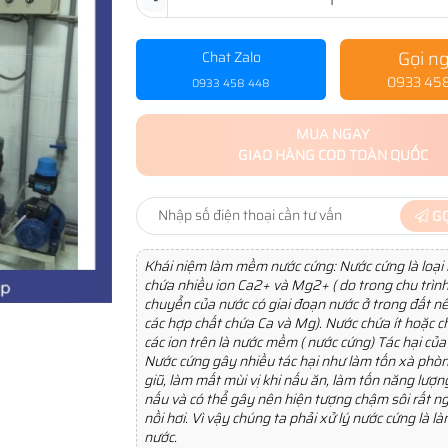
-
Gọi n
Chat Zalo
0933 45
0933 458 448
MUA NGAY
GIAO HÀNG COD TOÀN QUỐC
GỌ
Khái niệm làm mềm nước cứng: Nước cứng là loại
chứa nhiều ion Ca2+ và Mg2+ ( do trong chu trìn
chuyển của nước có giai đoạn nước ở trong đất n
các hợp chất chứa Ca và Mg). Nước chứa ít hoặc 
các ion trên là nước mềm ( nước cứng) Tác hại củ
Nước cứng gây nhiều tác hại như làm tốn xà phòn
giũ, làm mất mùi vị khi nấu ăn, làm tốn năng lượn
nấu và có thể gây nên hiện tượng chậm sôi rất n
nồi hơi. Vì vậy chúng ta phải xử lý nước cứng là 
nước.