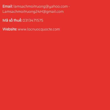
Email:
lamsachmoitruong@yahoo.com -
Lamsachmoitruong24H@gmail.com
Mã số thuế:
0313471575
Website:
www.locnuocquocte.com