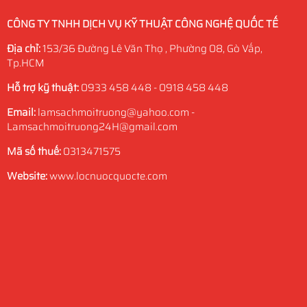
CÔNG TY TNHH DỊCH VỤ KỸ THUẬT CÔNG NGHỆ QUỐC TẾ
Địa chỉ:
153/36 Đường Lê Văn Thọ , Phường 08, Gò Vấp,
Tp.HCM
Hỗ trợ kỹ thuật:
0933 458 448 - 0918 458 448
Email:
lamsachmoitruong@yahoo.com -
Lamsachmoitruong24H@gmail.com
Mã số thuế:
0313471575
Website:
www.locnuocquocte.com