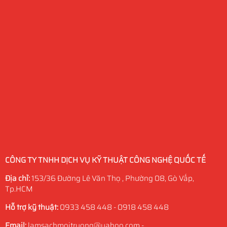
CÔNG TY TNHH DỊCH VỤ KỸ THUẬT CÔNG NGHỆ QUỐC TẾ
Địa chỉ:
153/36 Đường Lê Văn Thọ , Phường 08, Gò Vấp,
Tp.HCM
Hỗ trợ kỹ thuật:
0933 458 448 - 0918 458 448
Email:
lamsachmoitruong@yahoo.com -