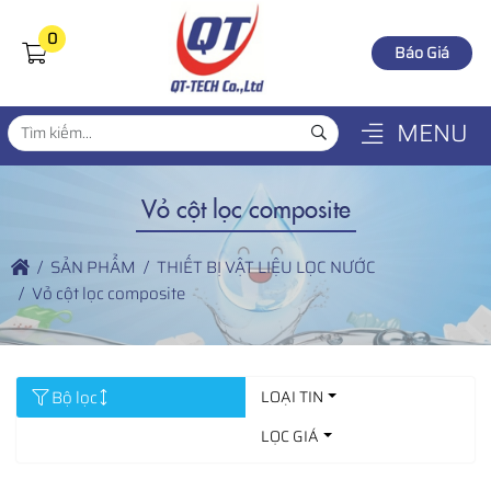
0
Báo Giá
MENU
Vỏ cột lọc composite
SẢN PHẨM
THIẾT BỊ VẬT LIỆU LỌC NƯỚC
Vỏ cột lọc composite
Bộ lọc
LOẠI TIN
LỌC GIÁ