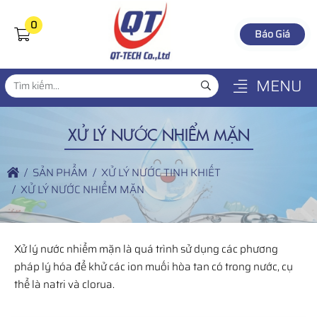
0
Báo Giá
MENU
XỬ LÝ NƯỚC NHIỂM MẶN
SẢN PHẨM
XỬ LÝ NƯỚC TINH KHIẾT
XỬ LÝ NƯỚC NHIỂM MẶN
Xử lý nước nhiểm mặn là quá trình sử dụng các phương
pháp lý hóa để khử các ion muối hòa tan có trong nước, cụ
thể là natri và clorua.