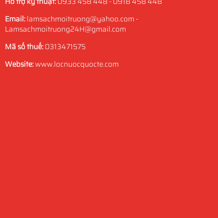
Hỗ trợ kỹ thuật:
0933 458 448 - 0918 458 448
Email:
lamsachmoitruong@yahoo.com -
Lamsachmoitruong24H@gmail.com
Mã số thuế:
0313471575
Website:
www.locnuocquocte.com