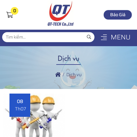
0
Báo Giá
MENU
Dịch vụ
Dịch vụ
08
Th07