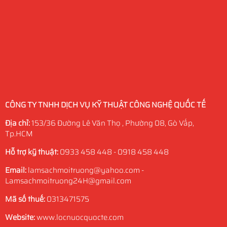
CÔNG TY TNHH DỊCH VỤ KỸ THUẬT CÔNG NGHỆ QUỐC TẾ
Địa chỉ:
153/36 Đường Lê Văn Thọ , Phường 08, Gò Vấp,
Tp.HCM
Hỗ trợ kỹ thuật:
0933 458 448 - 0918 458 448
Email:
lamsachmoitruong@yahoo.com -
Lamsachmoitruong24H@gmail.com
Mã số thuế:
0313471575
Website:
www.locnuocquocte.com