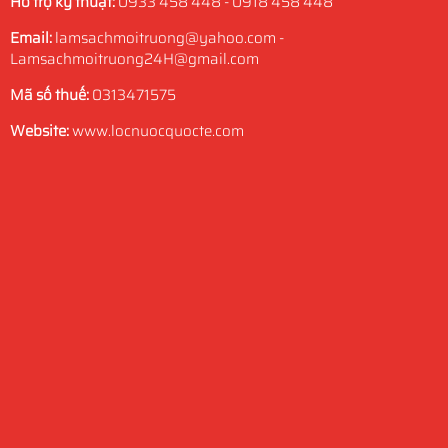
Hỗ trợ kỹ thuật:
0933 458 448 - 0918 458 448
Email:
lamsachmoitruong@yahoo.com -
Lamsachmoitruong24H@gmail.com
Mã số thuế:
0313471575
Website:
www.locnuocquocte.com