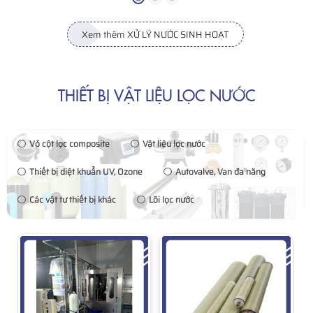
Xem thêm XỬ LÝ NƯỚC SINH HOẠT
THIẾT BỊ VẬT LIỆU LỌC NƯỚC
Vỏ cột lọc composite
Vật liệu lọc nước
Thiết bị diệt khuẩn UV, Ozone
Autovalve, Van đa năng
Các vật tư thiết bị khác
Lõi lọc nước