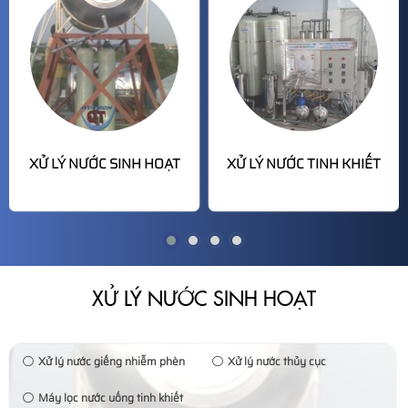
XỬ LÝ NƯỚC SINH HOẠT
XỬ LÝ NƯỚC TINH KHIẾT
XỬ LÝ NƯỚC SINH HOẠT
Xử lý nước giếng nhiễm phèn
Xử lý nước thủy cục
Máy lọc nước uống tinh khiết