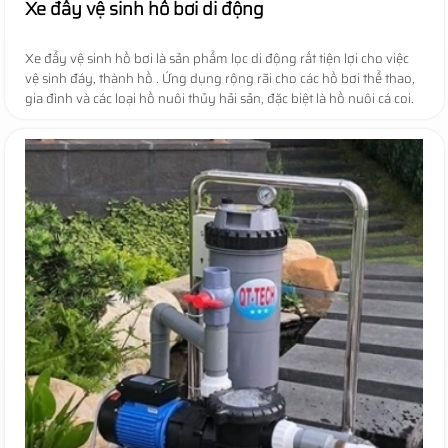
Xe đẩy vệ sinh hồ bơi di động
Xe đẩy vệ sinh hồ bơi là sản phẩm lọc di động rất tiện lợi cho việc
vệ sinh đáy, thành hồ . Ứng dụng rộng rãi cho các hồ bơi thể thao,
gia đình và các loại hồ nuôi thủy hải sản, đặc biệt là hồ nuôi cá coi.