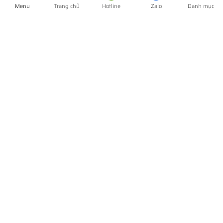
Menu
Trang chủ
Hotline
Zalo
Danh mục
Máy nước uống tinh khiết cho doanh nghiệp làm
việc 3 tại chổ
Trong tình hình dịch bệnh covid kéo dài, nhiều doanh nghiệp lao
đao vì phải dừng hoạt động hoặc hoạt...