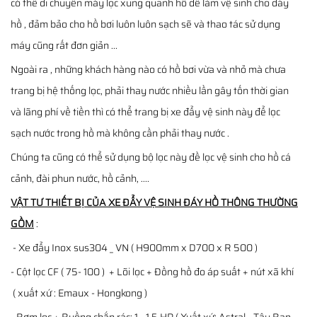
có thể di chuyển máy lọc xung quanh hồ để làm vệ sinh cho đáy
hồ , đảm bảo cho hồ bơi luôn luôn sạch sẽ và thao tác sử dụng
máy cũng rất đơn giản ...
Ngoài ra , những khách hàng nào có hồ bơi vừa và nhỏ mà chưa
trang bị hệ thống lọc, phải thay nước nhiều lần gây tốn thời gian
và lãng phí về tiền thì có thể trang bị xe đẩy vệ sinh này để lọc
sạch nước trong hồ mà không cần phải thay nước .
Chúng ta cũng có thể sử dụng bộ lọc này đề lọc vệ sinh cho hồ cá
cảnh, đài phun nước, hồ cảnh, ....
VẬT TƯ THIẾT BỊ CỦA XE ĐẨY VỆ SINH ĐÁY HỒ THÔNG THƯỜNG
GỒM
:
- Xe đẩy Inox sus304 _ VN ( H900mm x D700 x R 500 )
- Cột lọc CF ( 75- 100 ) + Lõi lọc + Đồng hồ đo áp suất + nút xã khí
( xuất xứ : Emaux - Hongkong )