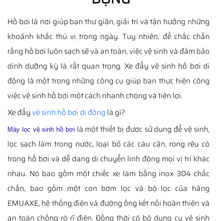
Hồ bơi là nơi giúp bạn thư giãn, giải trí và tận hưởng những
khoảnh khắc thú vị trong ngày. Tuy nhiên, để chắc chắn
rằng hồ bơi luôn sạch sẽ và an toàn, việc vệ sinh và đảm bảo
dinh dưỡng kỳ là rất quan trọng. Xe đẩy vệ sinh hồ bơi di
động là một trong những công cụ giúp bạn thực hiện công
việc vệ sinh hồ bơi một cách nhanh chóng và tiện lợi.
Xe đẩy
vệ sinh hồ bơi di động
là gì?
là một thiết bị được sử dụng để vệ sinh,
Máy lọc vệ sinh hồ bơi
lọc sạch làm trong nước, loại bỏ các cáu cặn, rong rêu có
trong hồ bơi và dễ dang di chuyển linh động mọi vị trí khác
nhau. Nó bao gồm một chiếc xe làm bằng inox 304 chắc
chắn, bao gồm một con bơm lọc và bộ lọc của hãng
EMUAXE, hệ thống điện và đường ống kết nối hoàn thiện và
an toàn chống rò rĩ điện. Đồng thời có bộ dụng cụ vệ sinh