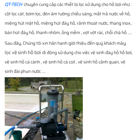
QT-TECH
chuyên cung cấp các thiết bị lọc sử dụng cho hồ bơi như :
cột lọc cát, bơm lọc, đèn âm tường chiếu sáng, mắt trả nước về hồ,
miệng hút mặt hồ, miệng hút đáy hồ, rảnh thoát nước, thang inox,
bàn hút đáy hồ, thanh nhôm, ống mềm , vợt vớt rác, chổi chà hố .....
áy
Sau đây, Chúng tôi xin hân hạnh giới thiệu đến quý khách m
lọc vệ sinh hồ bơi d
i động sử dụng cho việc vệ sinh đáy hồ hồ bơi,
vệ sinh hồ cá cánh , vệ sinh hồ cá coil , vệ sinh hồ cảnh quan, vệ
sinh đài phun nước ....