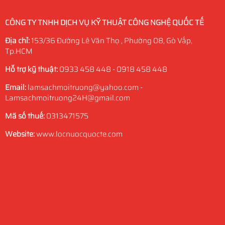
CÔNG TY TNHH DỊCH VỤ KỸ THUẬT CÔNG NGHỆ QUỐC TẾ
Địa chỉ:
153/36 Đường Lê Văn Thọ , Phường 08, Gò Vấp,
Tp.HCM
Hỗ trợ kỹ thuật:
0933 458 448 - 0918 458 448
Email:
lamsachmoitruong@yahoo.com -
Lamsachmoitruong24H@gmail.com
Mã số thuế:
0313471575
Website:
www.locnuocquocte.com