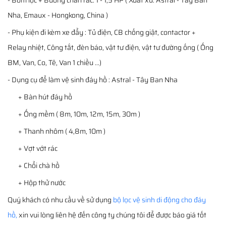
- Bơm lọc + Buồng chắn rác: 1 - 1,5 HP ( Xuất xứ: Astral - Tây Ban
Nha, Emaux - Hongkong, China )
- Phụ kiện đi kèm xe đẩy : Tủ điện, CB chống giật, contactor +
Relay nhiệt, Công tắt, đèn báo, vật tư điện, vật tư đường ống ( Ống
BM, Van, Co, Tê, Van 1 chiều ...)
- Dụng cụ để làm vệ sinh đáy hồ : Astral - Tây Ban Nha
+ Bàn hút đáy hồ
+ Ống mềm ( 8m, 10m, 12m, 15m, 30m )
+ Thanh nhôm ( 4,8m, 10m )
+ Vợt vớt rác
+ Chổi chà hồ
+ Hộp thử nước
Quý khách có nhu cầu về sử dụng
bộ lọc vệ sinh di động cho đáy
hồ
,
xin vui lòng liên hệ đến công ty chúng tôi để được báo giá tốt