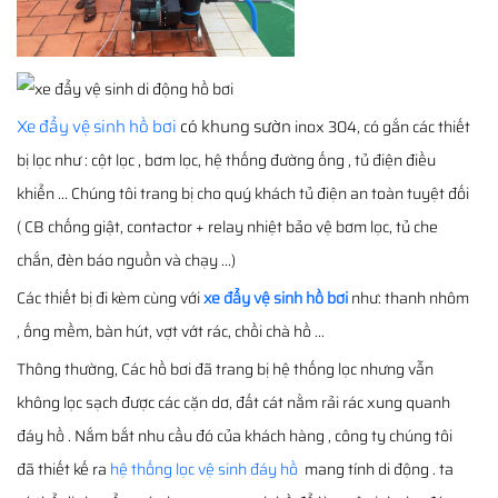
Xe đẩy vệ sinh hồ bơi
có khung sườn
inox 304, có gắn các thiết
bị lọc như : cột lọc , bơm lọc, hệ thống đường ống , tủ điện điều
khiển ... Chúng tôi trang bị cho quý khách tủ điện an toàn tuyệt đối
( CB chống giật, contactor + relay nhiệt bảo vệ bơm lọc, tủ che
chắn, đèn báo nguồn và chạy ...)
Các thiết bị đi kèm cùng với
xe đẩy vệ sinh hồ bơi
như: thanh nhôm
, ống mềm, bàn hút, vợt vớt rác, chồi chà hồ ...
Thông thường, Các hồ bơi đã trang bị hệ thống lọc nhưng vẫn
không lọc sạch được các cặn dơ, đất cát nằm rải rác xung quanh
đáy hồ . Nắm bắt nhu cầu đó của khách hàng , công ty chúng tôi
đã thiết kế ra
hệ thống lọc vệ sinh đáy hồ
mang tính di động . ta