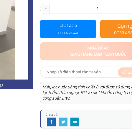
-
Gọi n
Chat Zalo
0933 45
0933 458 448
MUA NGAY
GIAO HÀNG COD TOÀN QUỐC
GỌ
Máy lọc nước uống tinh khiết 2 vòi được sử dụn
lọc thẩm thấu ngược RO và diệt khuẩn bằng tia c
công suất 21W.
Chia sẻ: