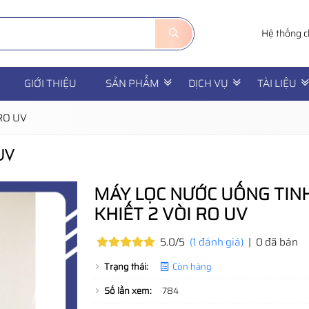
Hệ thống c
GIỚI THIỆU
SẢN PHẨM
DỊCH VỤ
TÀI LIỆU
i RO UV
 UV
MÁY LỌC NƯỚC UỐNG TIN
KHIẾT 2 VÒI RO UV
5.0/5
(1 đánh giá)
|
0 đã bán
Trạng thái:
Còn hàng
Số lần xem:
784