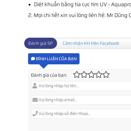
Diệt khuẩn bằng tia cực tím UV - Aquapr
​​​2. Mọi chi tiết xin vui lòng liên hệ: Mr D
Đánh giá SP
Cảm nhận KH trên Facebook
BÌNH LUẬN CỦA BẠN
Đánh giá của bạn: