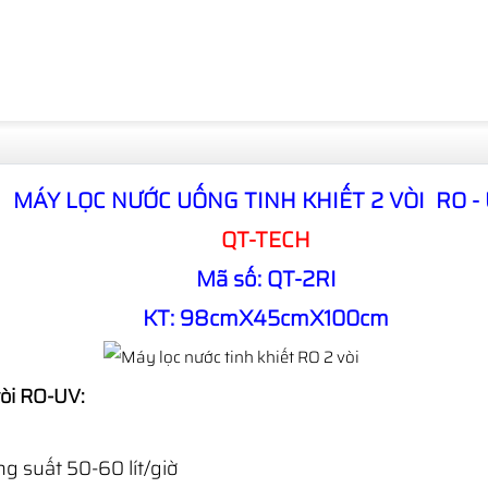
MÁY LỌC NƯỚC UỐNG TINH KHIẾT 2 VÒI RO -
QT-TECH
Mã số: QT-2RI
KT: 98cmX45cmX100cm
vòi RO-UV:
ng suất 50-60 lít/giờ