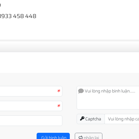
o
ũng 0933 458 448
*
*
Captcha
Gửi bình luận
nhập lại