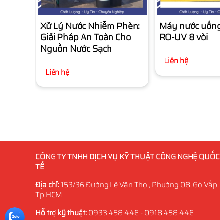
Xử Lý Nước Nhiễm Phèn:
Máy nước uống 
Giải Pháp An Toàn Cho
RO-UV 8 vòi
Nguồn Nước Sạch
Liên hệ
Liên hệ
CÔNG TY TNHH DỊCH VỤ KỸ THUẬT CÔNG NGHỆ QUỐC
TẾ
Địa chỉ:
153/36 Đường Lê Văn Thọ , Phường 08, Gò Vấp,
Tp.HCM
Hỗ trợ kỹ thuật:
0933 458 448 - 0918 458 448