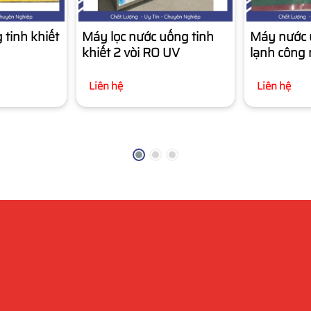
tinh khiết
Máy lọc nước uống tinh
Máy nước 
khiết 2 vòi RO UV
lạnh công 
Liên hệ
Liên hệ