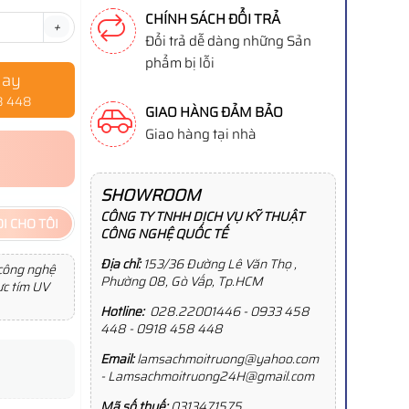
CHÍNH SÁCH ĐỔI TRẢ
+
Đổi trả dễ dàng những Sản
phẩm bị lỗi
gay
8 448
GIAO HÀNG ĐẢM BẢO
Giao hàng tại nhà
SHOWROOM
CÔNG TY TNHH DỊCH VỤ KỸ THUẬT
I CHO TÔI
CÔNG NGHỆ QUỐC TẾ
Địa chỉ:
153/36 Đường Lê Văn Thọ ,
g công nghệ
Phường 08, Gò Vấp, Tp.HCM
ực tím UV
Hotline:
028.22001446 - 0933 458
448 - 0918 458 448
Email:
lamsachmoitruong@yahoo.com
- Lamsachmoitruong24H@gmail.com
Mã số thuế:
0313471575