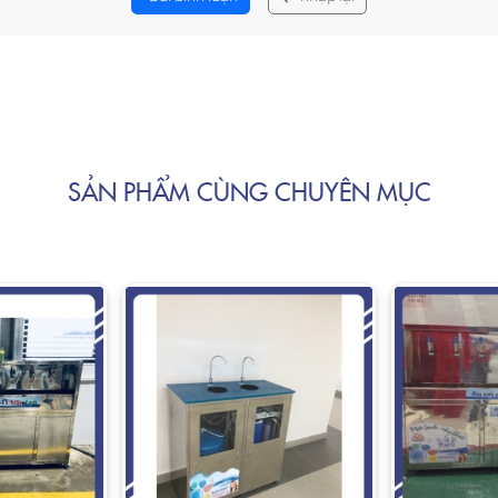
SẢN PHẨM CÙNG CHUYÊN MỤC