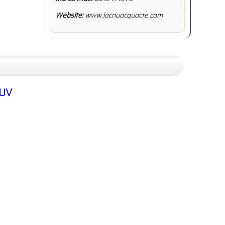
Website:
www.locnuocquocte.com
 UV