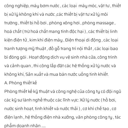
công nghiệp, máy bơm nước , các loại máy móc, vật tư , thiết
bị xử lý không khí và nước ,các thiết bị vật tư xử lý môi
trường , thiết bị hồ bơi , phòng xông hơi , phòng massage ,
hoá chất ( trừ hoá chất mang tính độc hại ) , các thiết bị linh
kiện điện tử , kim khí điện máy , Điện thoại di động , các loại
tranh tượng mỹ thuật , đồ gỗ trang trí nội thất , các loại bao
bì đóng gói . Hoạt động dịch vụ vệ sinh nhà cửa, công trình
và cảnh quan , thi công lắp đặt các hệ thống xử lý nước và
không khí, Sản xuất và mua bán nước uống tinh khiết.
A. Phòng thiết kế
Phòng thiết kế kỹ thuật và công nghệ của công ty có đội ngũ
các kỹ sư lành nghề thuộc các lĩnh vực: Xử lý nước ( hồ bơi,
nước sinh hoạt, tinh khiết và nước thải ) , cơ khí chế tạo , cơ
điện lạnh , hệ thống điện nhà xưởng, văn phòng công ty , tác
phẩm doanh nhân .....