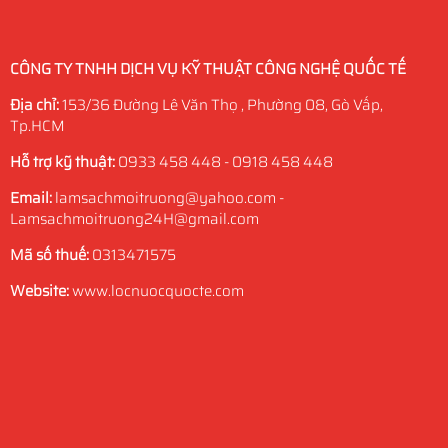
CÔNG TY TNHH DỊCH VỤ KỸ THUẬT CÔNG NGHỆ QUỐC TẾ
Địa chỉ:
153/36 Đường Lê Văn Thọ , Phường 08, Gò Vấp,
Tp.HCM
Hỗ trợ kỹ thuật:
0933 458 448 - 0918 458 448
Email:
lamsachmoitruong@yahoo.com -
Lamsachmoitruong24H@gmail.com
Mã số thuế:
0313471575
Website:
www.locnuocquocte.com