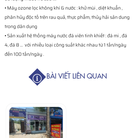
• Máy ozone lọc không khí & nước : khử mùi , diệt khuẩn ,
phân hủy độc tố trên rau quả, thực phẩm, thủy hải sản dung
trong dân dụng
• Sản xuất hệ thống máy nước đá viên tinh khiết : đá mi , đá
4, đá 8 ... với nhiều loại công suất khác nhau từ 1 tấn/ngày
đến 100 tấn/ngày .
BÀI VIẾT LIÊN QUAN