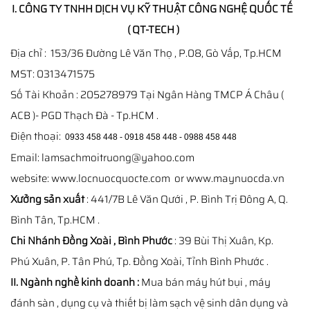
I. CÔNG TY TNHH DỊCH VỤ KỸ THUẬT CÔNG NGHỆ QUỐC TẾ
( QT-TECH )
Địa chỉ : 153/36 Đường Lê Văn Thọ , P.08, Gò Vấp, Tp.HCM
MST: 0313471575
Số Tài Khoản : 205278979 Tại Ngân Hàng TMCP Á Châu (
ACB )- PGD Thạch Đà - Tp.HCM .
Điện thoại:
0933 458 448 - 0918 458 448 - 0988 458 448
Email: lamsachmoitruong@yahoo.com
website: www.locnuocquocte.com or www.maynuocda.vn
Xưởng sản xuất
: 441/7B Lê Văn Qưới , P. Bình Trị Đông A, Q.
Bình Tân, Tp.HCM .
Chi Nhánh Đồng Xoài , Bình Phước
: 39 Bùi Thị Xuân, Kp.
Phú Xuân, P. Tân Phú, Tp. Đồng Xoài, Tỉnh Bình Phước .
II. Ngành nghề kinh doanh :
Mua bán máy hút bụi , máy
đánh sàn , dụng cụ và thiết bị làm sạch vệ sinh dân dụng và