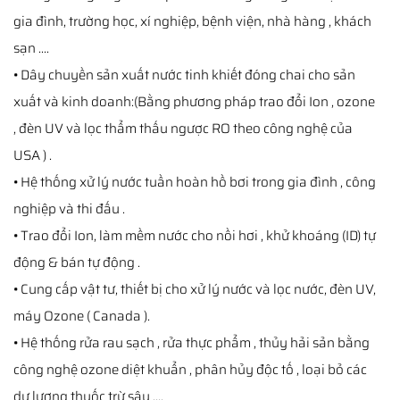
gia đình, trường học, xí nghiệp, bệnh viện, nhà hàng , khách
sạn ....
• Dây chuyền sản xuất nước tinh khiết đóng chai cho sản
xuất và kinh doanh:(Bằng phương pháp trao đổi Ion , ozone
, đèn UV và lọc thẩm thấu ngược RO theo công nghệ của
USA ) .
• Hệ thống xử lý nước tuần hoàn hồ bơi trong gia đình , công
nghiệp và thi đấu .
• Trao đổi Ion, làm mềm nước cho nồi hơi , khử khoáng (ID) tự
động & bán tự động .
• Cung cấp vật tư, thiết bị cho xử lý nước và lọc nước, đèn UV,
máy Ozone ( Canada ).
• Hệ thống rửa rau sạch , rửa thực phẩm , thủy hải sản bằng
công nghệ ozone diệt khuẩn , phân hủy độc tố , loại bỏ các
dư lượng thuốc trừ sâu ….