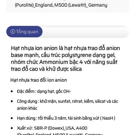
(Purolite)_England, M500 (Lewatit)_ Germany
Tổng quan
Hạt nhựa ion anion
là hạt nhựa trao đổ anion
base mạnh, cấu trúc polystyrene dạng gel,
nhóm chức Ammonium bậc 4 với năng suất
trao đổ cao và khử được silica
Hạt nhựa trao đổi ion anion
Đặc điểm : dạng hạt, gốc OH-
Công dụng : khử mặn, sunfat, nitrat, kiềm, silicat và các
anion khác
Hạn dùng : tối thiểu 3 năm, tái sinh bằng xút ( NaoH )
Xuất xứ : SBR-P (Dowex)_USA, A400
(Purolite)_England, M500 (Lewatit)_ Germany