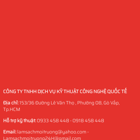
CÔNG TY TNHH DỊCH VỤ KỸ THUẬT CÔNG NGHỆ QUỐC TẾ
Địa chỉ:
153/36 Đường Lê Văn Thọ , Phường 08, Gò Vấp,
Tp.HCM
Hỗ trợ kỹ thuật:
0933 458 448 - 0918 458 448
Email:
lamsachmoitruong@yahoo.com -
Lamsachmoitruong24H@gmail.com