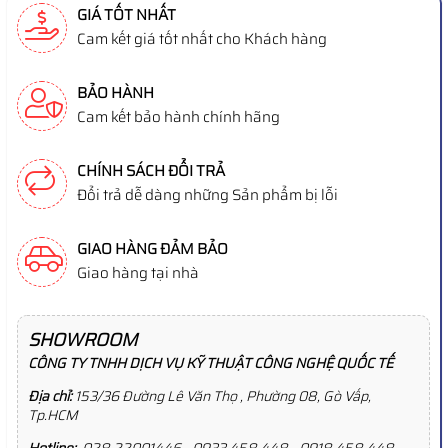
GIÁ TỐT NHẤT
Cam kết giá tốt nhất cho Khách hàng
BẢO HÀNH
Cam kết bảo hành chính hãng
CHÍNH SÁCH ĐỔI TRẢ
Đổi trả dễ dàng những Sản phẩm bị lỗi
GIAO HÀNG ĐẢM BẢO
Giao hàng tại nhà
SHOWROOM
CÔNG TY TNHH DỊCH VỤ KỸ THUẬT CÔNG NGHỆ QUỐC TẾ
Địa chỉ:
153/36 Đường Lê Văn Thọ , Phường 08, Gò Vấp,
Tp.HCM
Hotline:
028.22001446 - 0933 458 448 - 0918 458 448