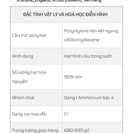
ĐẶC TÍNH VẬT LÝ VÀ HOÁ HỌC ĐIỂN HÌNH
Polystyrene liên kết ngang
Cấu trúc polymer
vớiDivinylbezene
Hình dạng
Hạt hình cầu trong suốt
Số lượng hạt tròn
90% min
nguyên
Nhóm chức
Dạng I Ammonium bậc 4
-
Dạng ion trao đổi
Cl
Trọng lượng giao hàng
680-695 g/l