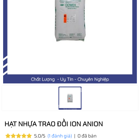
HẠT NHỰA TRAO ĐỒI ION ANION
5.0/5
(1 đánh giá)
|
0 đã bán