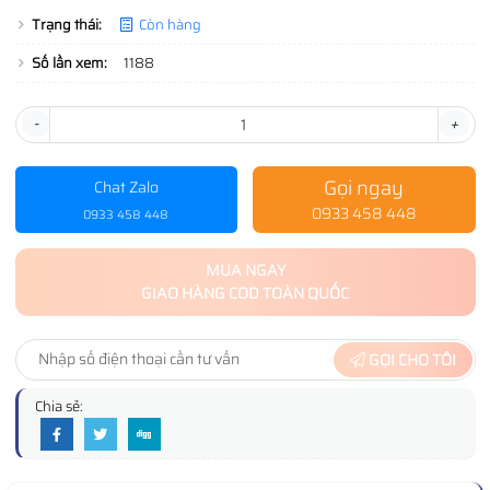
Trạng thái:
Còn hàng
Số lần xem:
1188
-
+
Gọi ngay
Chat Zalo
0933 458 448
0933 458 448
MUA NGAY
GIAO HÀNG COD TOÀN QUỐC
GỌI CHO TÔI
Chia sẻ: