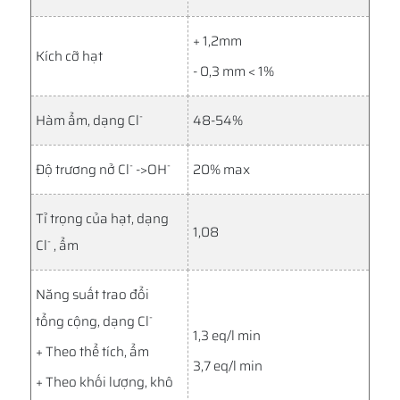
+ 1,2mm
Kích cỡ hạt
- 0,3 mm < 1%
-
Hàm ẩm, dạng Cl
48-54%
-
-
Độ trương nở Cl
->OH
20% max
Tỉ trọng của hạt, dạng
1,08
-
Cl
, ẩm
Năng suất trao đổi
-
tổng cộng, dạng Cl
1,3 eq/l min
+ Theo thể tích, ẩm
3,7 eq/l min
+ Theo khối lượng, khô