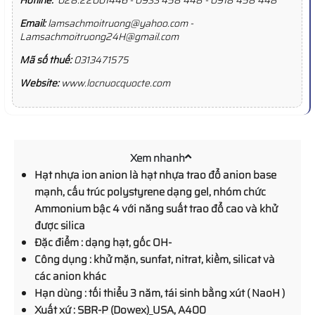
Email:
lamsachmoitruong@yahoo.com -
Lamsachmoitruong24H@gmail.com
Mã số thuế:
0313471575
Website:
www.locnuocquocte.com
Xem nhanh
Hạt nhựa ion anion là hạt nhựa trao đổ anion base
mạnh, cấu trúc polystyrene dạng gel, nhóm chức
Ammonium bậc 4 với năng suất trao đổ cao và khử
được silica
Đặc điểm : dạng hạt, gốc OH-
Công dụng : khử mặn, sunfat, nitrat, kiềm, silicat và
các anion khác
Hạn dùng : tối thiểu 3 năm, tái sinh bằng xút ( NaoH )
Xuất xứ : SBR-P (Dowex)_USA, A400