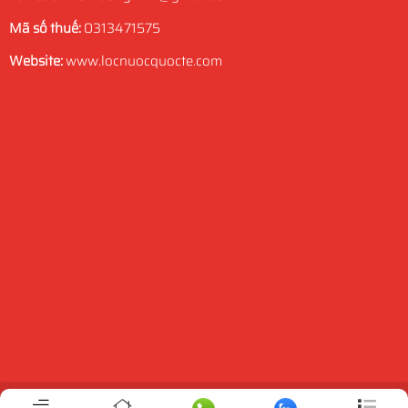
Mã số thuế:
0313471575
Website:
www.locnuocquocte.com
Trực tuyến:
4
Hôm nay:
854
Tuần này:
7135
Tất cả:
671428