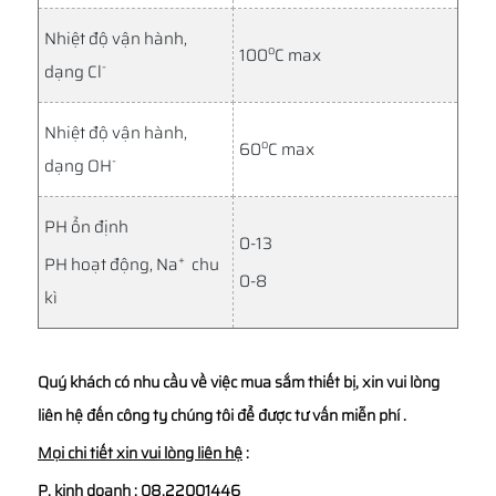
Nhiệt độ vận hành,
o
100
C max
-
dạng Cl
Nhiệt độ vận hành,
o
60
C max
-
dạng OH
PH ổn định
0-13
+
PH hoạt động, Na
chu
0-8
kì
Quý khách có nhu cầu về việc mua sắm thiết bị, xin vui lòng
liên hệ đến công ty chúng tôi để được tư vấn miễn phí .
Mọi chi tiết xin vui lòng liên hệ
:
P. kinh doanh : 08.22001446