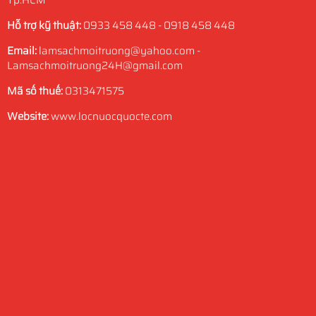
Tp.HCM
Hỗ trợ kỹ thuật:
0933 458 448 - 0918 458 448
Email:
lamsachmoitruong@yahoo.com -
Lamsachmoitruong24H@gmail.com
Mã số thuế:
0313471575
Website:
www.locnuocquocte.com