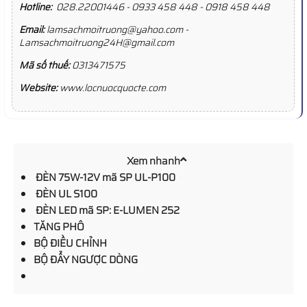
Hotline:
028.22001446 - 0933 458 448 - 0918 458 448
Email:
lamsachmoitruong@yahoo.com -
Lamsachmoitruong24H@gmail.com
Mã số thuế:
0313471575
Website:
www.locnuocquocte.com
Xem nhanh
ĐÈN 75W-12V mã SP UL-P100
ĐÈN UL S100
ĐÈN LED mã SP: E-LUMEN 252
TĂNG PHÔ
BỘ ĐIỀU CHỈNH
BỘ ĐẨY NGƯỢC DÒNG