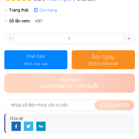
Trạng thái:
Còn hàng
Số lần xem:
497
-
+
Gọi ngay
Chat Zalo
0933 458 448
0933 458 448
MUA NGAY
GIAO HÀNG COD TOÀN QUỐC
GỌI CHO TÔI
Chia sẻ: