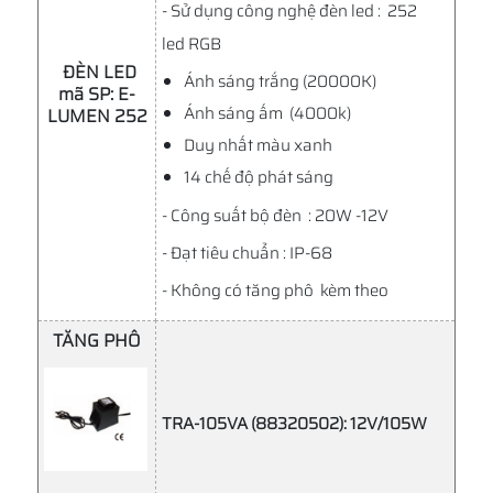
- Sử dụng công nghệ đèn led : 252
led RGB
ĐÈN LED
Ánh sáng trắng (20000K)
mã SP: E-
Ánh sáng ấm (4000k)
LUMEN 252
Duy nhất màu xanh
14 chế độ phát sáng
- Công suất bộ đèn : 20W -12V
- Đạt tiêu chuẩn : IP-68
- Không có tăng phô kèm theo
TĂNG PHÔ
TRA-105VA (88320502): 12V/105W