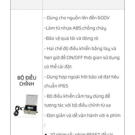
- Dùng cho nguồn lên đến 600V
-Làm từ nhựa ABS chống cháy
-Bảo vệ quá tải và dòng rò
- Hai chế độ điều khiển bằng tay và
hẹn giờ để ON/OFF thời gian sử dụng
có thể cài đặt.
- Dùng hợp ngoài trời bảo vệ đạt tiêu
BỘ ĐIỀU
CHỈNH
chuẩn IP65
- Bộ điều khiển cầm tay dùng để
tương tác với bộ điều chỉnh từ xa
- Đơn giản và dễ vận hành với 4 phím
:
10 phím số ; phím RESET để cài