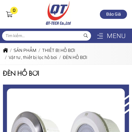
0
Báo Giá
MENU
SẢN PHẨM
THIẾT BỊ HỒ BƠI
Vật tư , thiết bị lọc hồ bơi
ĐÈN HỒ BƠI
ĐÈN HỒ BƠI