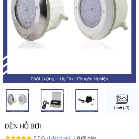
Hình (+3)
ĐÈN HỒ BƠI
5.0/5
(1 đánh giá)
|
0 đã bán