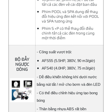
tất cả các đèn về cài đặt ban đầu
Phím POOL và SPA dung để thay
đổi hiệu ứng đèn kết nối với POOL
và SPA tương ứng
Phím S +P có thể thay đổi điều
chình tất cả các đèn trong cùng
một thời điểm
- Công suất vượt trội:
BỘ ĐẨY
AFS55 (5.5HP, 380V, 90 m3/giờ)
NGƯỢC
AFS40 (4.0HP, 380V, 75 m3/giờ)
DÒNG
- Dễ điều khiển không khí dưới nước
bằng nút tắt / mở cho bơm và đèn LED
- Có thể điều chỉnh hiệu ứng tạo bong
bóng
- Thân bằng nhựa ABS rất bền