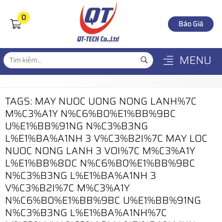
0
Báo Giá
MENU
TAGS: MAY NUOC UONG NONG LANH%7C
M%C3%A1Y N%C6%B0%E1%BB%9BC
U%E1%BB%91NG N%C3%B3NG
L%E1%BA%A1NH 3 V%C3%B2I%7C MAY LOC
NUOC NONG LANH 3 VOI%7C M%C3%A1Y
L%E1%BB%8DC N%C6%B0%E1%BB%9BC
N%C3%B3NG L%E1%BA%A1NH 3
V%C3%B2I%7C M%C3%A1Y
N%C6%B0%E1%BB%9BC U%E1%BB%91NG
N%C3%B3NG L%E1%BA%A1NH%7C