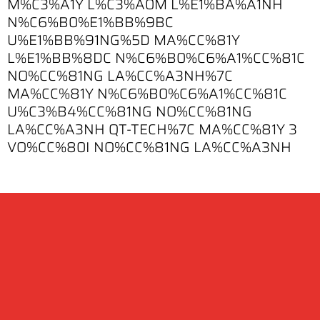
M%C3%A1Y L%C3%A0M L%E1%BA%A1NH
N%C6%B0%E1%BB%9BC
U%E1%BB%91NG%5D MA%CC%81Y
L%E1%BB%8DC N%C6%B0%C6%A1%CC%81C
NO%CC%81NG LA%CC%A3NH%7C
MA%CC%81Y N%C6%B0%C6%A1%CC%81C
U%C3%B4%CC%81NG NO%CC%81NG
LA%CC%A3NH QT-TECH%7C MA%CC%81Y 3
VO%CC%80I NO%CC%81NG LA%CC%A3NH