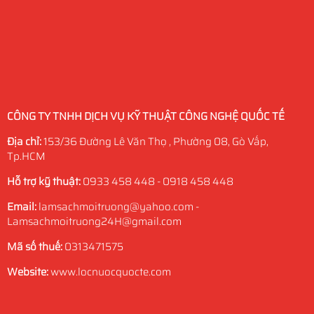
CÔNG TY TNHH DỊCH VỤ KỸ THUẬT CÔNG NGHỆ QUỐC TẾ
Địa chỉ:
153/36 Đường Lê Văn Thọ , Phường 08, Gò Vấp,
Tp.HCM
Hỗ trợ kỹ thuật:
0933 458 448 - 0918 458 448
Email:
lamsachmoitruong@yahoo.com -
Lamsachmoitruong24H@gmail.com
Mã số thuế:
0313471575
Website:
www.locnuocquocte.com