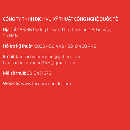
CÔNG TY TNHH DỊCH VỤ KỸ THUẬT CÔNG NGHỆ QUỐC TẾ
Địa chỉ:
153/36 Đường Lê Văn Thọ , Phường 08, Gò Vấp,
Tp.HCM
Hỗ trợ kỹ thuật:
0933 458 448 - 0918 458 448
Email:
lamsachmoitruong@yahoo.com -
Lamsachmoitruong24H@gmail.com
Mã số thuế:
0313471575
Website:
www.locnuocquocte.com