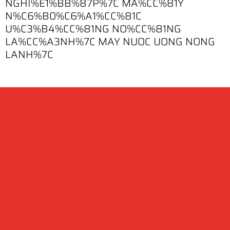
NGHI%E1%BB%87P%7C MA%CC%81Y
N%C6%B0%C6%A1%CC%81C
U%C3%B4%CC%81NG NO%CC%81NG
LA%CC%A3NH%7C MAY NUOC UONG NONG
LANH%7C