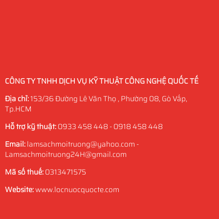
CÔNG TY TNHH DỊCH VỤ KỸ THUẬT CÔNG NGHỆ QUỐC TẾ
Địa chỉ:
153/36 Đường Lê Văn Thọ , Phường 08, Gò Vấp,
Tp.HCM
Hỗ trợ kỹ thuật:
0933 458 448 - 0918 458 448
Email:
lamsachmoitruong@yahoo.com -
Lamsachmoitruong24H@gmail.com
Mã số thuế:
0313471575
Website:
www.locnuocquocte.com